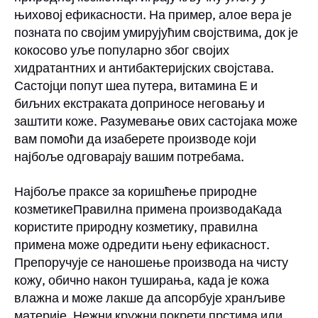
њиховој ефикасности. На пример, алое вера је
позната по својим умирујућим својствима, док је
кокосово уље популарно због својих
хидратантних и антибактеријских својстава.
Састојци попут шеа путера, витамина Е и
биљних екстраката доприносе неговању и
заштити коже. Разумевање ових састојака може
вам помоћи да изаберете производе који
најбоље одговарају вашим потребама.
Најбоље праксе за коришћење природне
козметикеПравилна примена производаКада
користите природну козметику, правилна
примена може одредити њену ефикасност.
Препоручује се наношење производа на чисту
кожу, обично након туширања, када је кожа
влажна и може лакше да апсорбује хранљиве
материје. Нежни кружни покрети прстима или