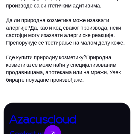
производе са синтетичким адитивима.
Да ли природна козметика може изазвати
алергије?Да, као и код сваког производа, неки
састојци могу изазвати алергијске реакције.
Препоручује се тестирање на малом делу коже.
Где купити природну козметику?Природна
козметика се може наћи у специјализованим
продавницама, апотекама или на мрежи. Увек
бирајте поуздане произвођаче.
Azacuscloud
Contact us