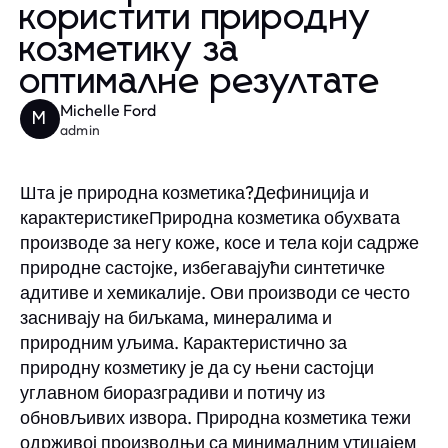
користити природну
козметику за
оптималне резултате
Michelle Ford
M
admin
Шта је природна козметика?Дефиниција и
карактеристикеПриродна козметика обухвата
производе за негу коже, косе и тела који садрже
природне састојке, избегавајући синтетичке
адитиве и хемикалије. Ови производи се често
заснивају на биљкама, минералима и
природним уљима. Карактеристично за
природну козметику је да су њени састојци
углавном биоразградиви и потичу из
обновљивих извора. Природна козметика тежи
одрживој производњи са минималним утицајем