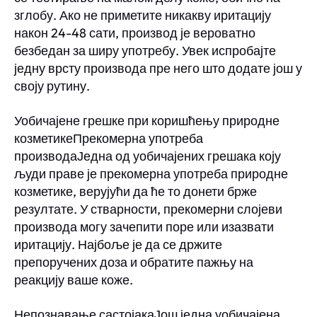
зглобу. Ако не приметите никакву иритацију
након 24-48 сати, производ је вероватно
безбедан за ширу употребу. Увек испробајте
једну врсту производа пре него што додате још у
своју рутину.
Уобичајене грешке при коришћењу природне
козметикеПрекомерна употреба
производаЈедна од уобичајених грешака коју
људи праве је прекомерна употреба природне
козметике, верујући да ће то донети брже
резултате. У стварности, прекомерни слојеви
производа могу зачепити поре или изазвати
иритацију. Најбоље је да се држите
препоручених доза и обратите пажњу на
реакцију ваше коже.
Непознавање састојакаЈош једна уобичајена