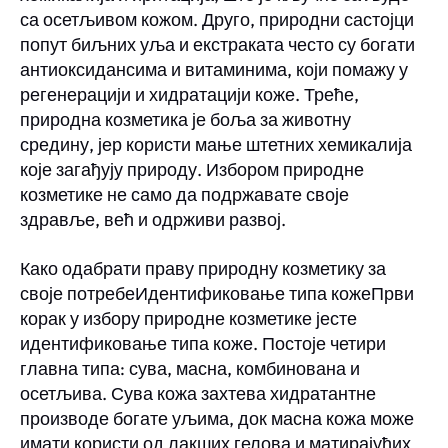
са осетљивом кожом. Друго, природни састојци
попут биљних уља и екстраката често су богати
антиоксидансима и витаминима, који помажу у
регенерацији и хидратацији коже. Треће,
природна козметика је боља за животну
средину, јер користи мање штетних хемикалија
које загађују природу. Избором природне
козметике не само да подржавате своје
здравље, већ и одрживи развој.
Како одабрати праву природну козметику за
своје потребеИдентификовање типа кожеПрви
корак у избору природне козметике јесте
идентификовање типа коже. Постоје четири
главна типа: сува, масна, комбинована и
осетљива. Сува кожа захтева хидратантне
производе богате уљима, док масна кожа може
имати користи од лакших гелова и матирајућих