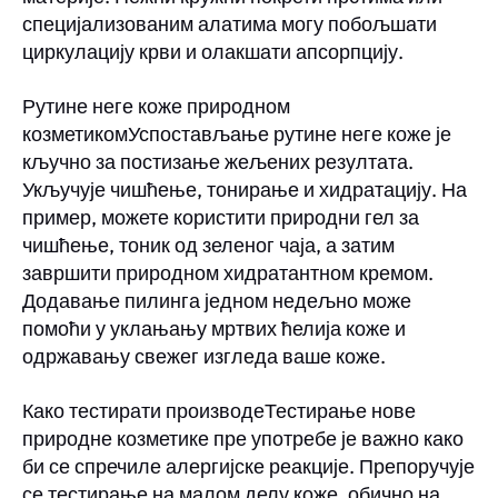
специјализованим алатима могу побољшати
циркулацију крви и олакшати апсорпцију.
Рутине неге коже природном
козметикомУспостављање рутине неге коже је
кључно за постизање жељених резултата.
Укључује чишћење, тонирање и хидратацију. На
пример, можете користити природни гел за
чишћење, тоник од зеленог чаја, а затим
завршити природном хидратантном кремом.
Додавање пилинга једном недељно може
помоћи у уклањању мртвих ћелија коже и
одржавању свежег изгледа ваше коже.
Како тестирати производеТестирање нове
природне козметике пре употребе је важно како
би се спречиле алергијске реакције. Препоручује
се тестирање на малом делу коже, обично на