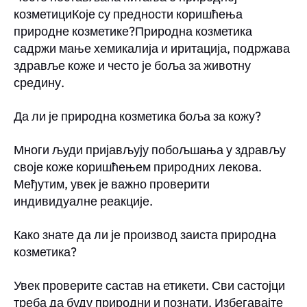
козметициКоје су предности коришћења
природне козметике?Природна козметика
садржи мање хемикалија и иритација, подржава
здравље коже и често је боља за животну
средину.
Да ли је природна козметика боља за кожу?
Многи људи пријављују побољшања у здрављу
своје коже коришћењем природних лекова.
Међутим, увек је важно проверити
индивидуалне реакције.
Како знате да ли је производ заиста природна
козметика?
Увек проверите састав на етикети. Сви састојци
треба да буду природни и познати. Избегавајте