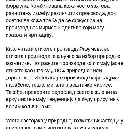
формула. Комбинована кожа често захтева
равнотежу између различитих производа, док
осетљива кожа треба да се фокусира на
производ без мириса и адитива који могу
изазвати иритацију.
Како читати етикете производаРазумевање
етикета производа је кључно за избор природне
козметике. Потражите производе који имају јасне
етикете као што су „100% природно“ или
„органско“. Избегавајте производе који садрже
парабене, тешке метале и вештачке мирисе.
Такође, проверите редослед састојака; они на
врху листе имају тенденцију да буду присутни у
већим количинама.
Улога састојака у природној козметициСастојци у
природној козметици играју кључну улогу у