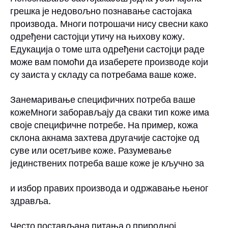
грешка је недовољно познавање састојака
производа. Многи потрошачи нису свесни како
одређени састојци утичу на њихову кожу.
Едукација о томе шта одређени састојци раде
може вам помоћи да изаберете производе који
су заиста у складу са потребама ваше коже.
Занемаривање специфичних потреба ваше
кожеМноги заборављају да сваки тип коже има
своје специфичне потребе. На пример, кожа
склона акнама захтева другачије састојке од
суве или осетљиве коже. Разумевање
јединствених потреба ваше коже је кључно за
и избор правих производа и одржавање њеног
здравља.
Често постављана питања о природној