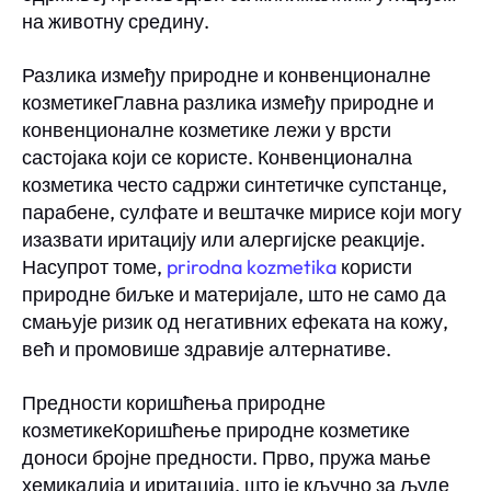
на животну средину.
Разлика између природне и конвенционалне
козметикеГлавна разлика између природне и
конвенционалне козметике лежи у врсти
састојака који се користе. Конвенционална
козметика често садржи синтетичке супстанце,
парабене, сулфате и вештачке мирисе који могу
изазвати иритацију или алергијске реакције.
Насупрот томе,
prirodna kozmetika
користи
природне биљке и материјале, што не само да
смањује ризик од негативних ефеката на кожу,
већ и промовише здравије алтернативе.
Предности коришћења природне
козметикеКоришћење природне козметике
доноси бројне предности. Прво, пружа мање
хемикалија и иритација, што је кључно за људе