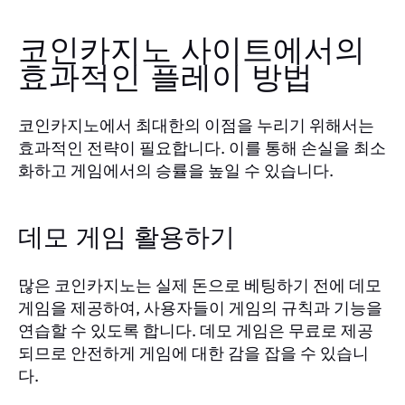
코인카지노 사이트에서의
효과적인 플레이 방법
코인카지노에서 최대한의 이점을 누리기 위해서는
효과적인 전략이 필요합니다. 이를 통해 손실을 최소
화하고 게임에서의 승률을 높일 수 있습니다.
데모 게임 활용하기
많은 코인카지노는 실제 돈으로 베팅하기 전에 데모
게임을 제공하여, 사용자들이 게임의 규칙과 기능을
연습할 수 있도록 합니다. 데모 게임은 무료로 제공
되므로 안전하게 게임에 대한 감을 잡을 수 있습니
다.