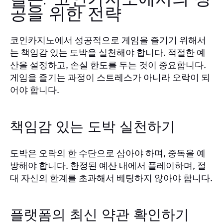
공을 위한 전략
코인카지노에서 성공적으로 게임을 즐기기 위해서
는 책임감 있는 도박을 실천해야 합니다. 적절한 예
산을 설정하고, 손실 한도를 두는 것이 중요합니다.
게임을 즐기는 과정이 스트레스가 아니라 오락이 되
어야 합니다.
책임감 있는 도박 실천하기
도박은 오락의 한 수단으로 삼아야 하며, 중독을 예
방해야 합니다. 한정된 예산 내에서 플레이하며, 절
대 자신의 한계를 초과해서 베팅하지 않아야 합니다.
플랫폼의 최신 약관 확인하기