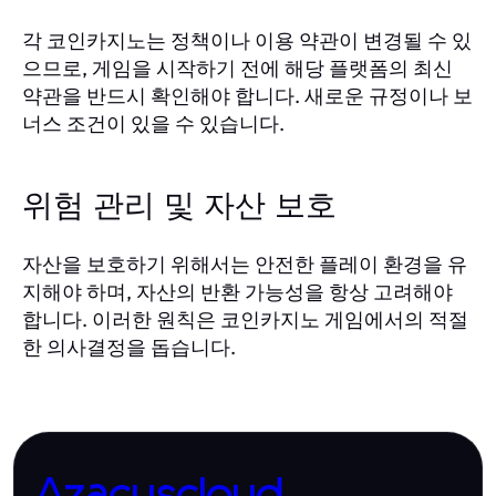
각 코인카지노는 정책이나 이용 약관이 변경될 수 있
으므로, 게임을 시작하기 전에 해당 플랫폼의 최신
약관을 반드시 확인해야 합니다. 새로운 규정이나 보
너스 조건이 있을 수 있습니다.
위험 관리 및 자산 보호
자산을 보호하기 위해서는 안전한 플레이 환경을 유
지해야 하며, 자산의 반환 가능성을 항상 고려해야
합니다. 이러한 원칙은 코인카지노 게임에서의 적절
한 의사결정을 돕습니다.
Azacuscloud