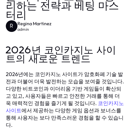
리하는 전략과 베팅 마스
터리
Regina Martinez
R
admin
2026년 코인카지노 사이
트의 새로운 트렌드
2026년에는 코인카지노 사이트가 암호화폐 기술 발
전과 더불어 더욱 발전하는 모습을 보여줄 것입니다.
다양한 비트코인과 이더리움 기반 게임들이 확산되
고 있고, 사용자들은 빠르고 안전한 거래를 통해 더
욱 매력적인 경험을 즐기게 될 것입니다.
코인카지노
사이트
에서 제공하는 다양한 게임 옵션과 보너스를
통해 사용자는 보다 만족스러운 경험을 할 수 있습니
다.