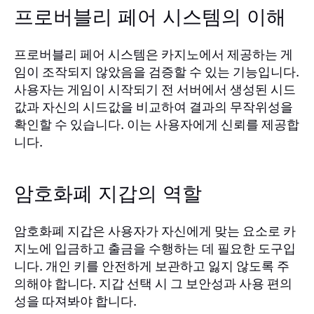
프로버블리 페어 시스템의 이해
프로버블리 페어 시스템은 카지노에서 제공하는 게
임이 조작되지 않았음을 검증할 수 있는 기능입니다.
사용자는 게임이 시작되기 전 서버에서 생성된 시드
값과 자신의 시드값을 비교하여 결과의 무작위성을
확인할 수 있습니다. 이는 사용자에게 신뢰를 제공합
니다.
암호화폐 지갑의 역할
암호화폐 지갑은 사용자가 자신에게 맞는 요소로 카
지노에 입금하고 출금을 수행하는 데 필요한 도구입
니다. 개인 키를 안전하게 보관하고 잃지 않도록 주
의해야 합니다. 지갑 선택 시 그 보안성과 사용 편의
성을 따져봐야 합니다.