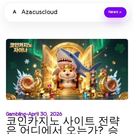
Azacuscloud
A
News
Gambling
-
April 30, 2026
코인카지노 사이트 전략
은 어디에서 오는가? 승