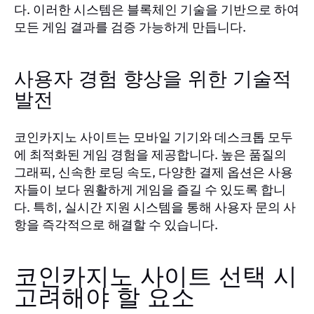
다. 이러한 시스템은 블록체인 기술을 기반으로 하여
모든 게임 결과를 검증 가능하게 만듭니다.
사용자 경험 향상을 위한 기술적
발전
코인카지노 사이트는 모바일 기기와 데스크톱 모두
에 최적화된 게임 경험을 제공합니다. 높은 품질의
그래픽, 신속한 로딩 속도, 다양한 결제 옵션은 사용
자들이 보다 원활하게 게임을 즐길 수 있도록 합니
다. 특히, 실시간 지원 시스템을 통해 사용자 문의 사
항을 즉각적으로 해결할 수 있습니다.
코인카지노 사이트 선택 시
고려해야 할 요소