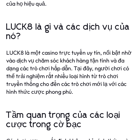
của họ hiệu quả.
LUCK8 là gì và các dịch vụ của
nó?
LUCK8 là một casino trực tuyến uy tín, nổi bật nhờ
vào dịch vụ chăm sóc khách hàng tận tình và đa
dạng các trò chơi hấp dẫn. Tại đây, người chơi có
thể trải nghiệm rất nhiều loại hình từ trò chơi
truyền thống cho đến các trò chơi mới lạ với các
hình thức cược phong phú.
Tầm quan trọng của các loại
cược trong cờ bạc