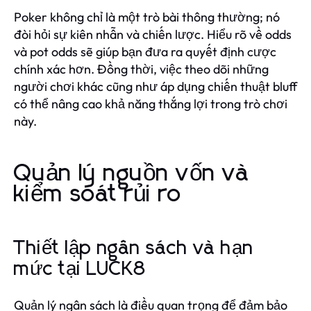
Poker không chỉ là một trò bài thông thường; nó
đòi hỏi sự kiên nhẫn và chiến lược. Hiểu rõ về odds
và pot odds sẽ giúp bạn đưa ra quyết định cược
chính xác hơn. Đồng thời, việc theo dõi những
người chơi khác cũng như áp dụng chiến thuật bluff
có thể nâng cao khả năng thắng lợi trong trò chơi
này.
Quản lý nguồn vốn và
kiểm soát rủi ro
Thiết lập ngân sách và hạn
mức tại LUCK8
Quản lý ngân sách là điều quan trọng để đảm bảo