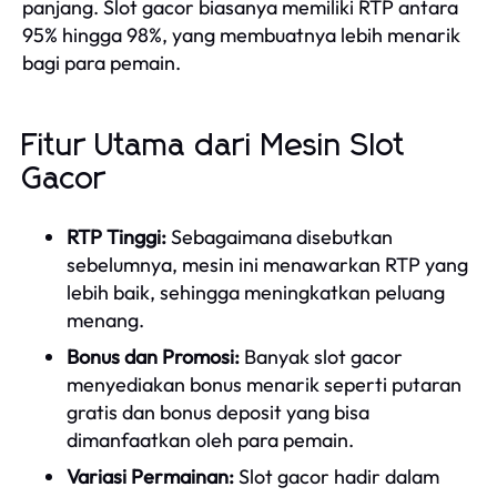
panjang. Slot gacor biasanya memiliki RTP antara
95% hingga 98%, yang membuatnya lebih menarik
bagi para pemain.
Fitur Utama dari Mesin Slot
Gacor
RTP Tinggi:
Sebagaimana disebutkan
sebelumnya, mesin ini menawarkan RTP yang
lebih baik, sehingga meningkatkan peluang
menang.
Bonus dan Promosi:
Banyak slot gacor
menyediakan bonus menarik seperti putaran
gratis dan bonus deposit yang bisa
dimanfaatkan oleh para pemain.
Variasi Permainan:
Slot gacor hadir dalam