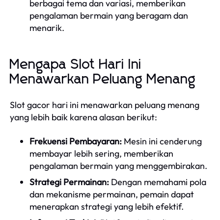
berbagai tema dan variasi, memberikan
pengalaman bermain yang beragam dan
menarik.
Mengapa Slot Hari Ini
Menawarkan Peluang Menang
Slot gacor hari ini menawarkan peluang menang
yang lebih baik karena alasan berikut:
Frekuensi Pembayaran:
Mesin ini cenderung
membayar lebih sering, memberikan
pengalaman bermain yang menggembirakan.
Strategi Permainan:
Dengan memahami pola
dan mekanisme permainan, pemain dapat
menerapkan strategi yang lebih efektif.