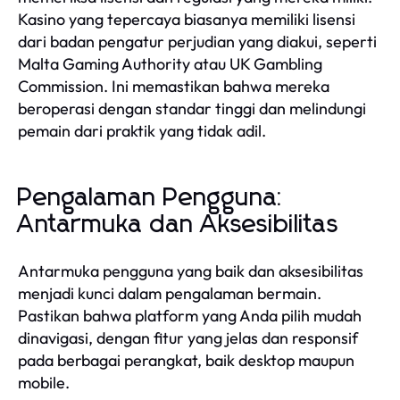
Kasino yang tepercaya biasanya memiliki lisensi
dari badan pengatur perjudian yang diakui, seperti
Malta Gaming Authority atau UK Gambling
Commission. Ini memastikan bahwa mereka
beroperasi dengan standar tinggi dan melindungi
pemain dari praktik yang tidak adil.
Pengalaman Pengguna:
Antarmuka dan Aksesibilitas
Antarmuka pengguna yang baik dan aksesibilitas
menjadi kunci dalam pengalaman bermain.
Pastikan bahwa platform yang Anda pilih mudah
dinavigasi, dengan fitur yang jelas dan responsif
pada berbagai perangkat, baik desktop maupun
mobile.