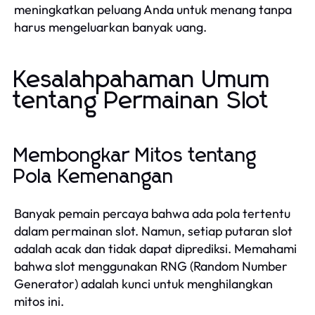
meningkatkan peluang Anda untuk menang tanpa
harus mengeluarkan banyak uang.
Kesalahpahaman Umum
tentang Permainan Slot
Membongkar Mitos tentang
Pola Kemenangan
Banyak pemain percaya bahwa ada pola tertentu
dalam permainan slot. Namun, setiap putaran slot
adalah acak dan tidak dapat diprediksi. Memahami
bahwa slot menggunakan RNG (Random Number
Generator) adalah kunci untuk menghilangkan
mitos ini.