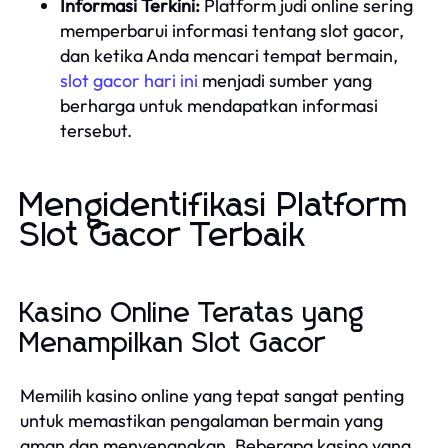
Informasi Terkini:
Platform judi online sering
memperbarui informasi tentang slot gacor,
dan ketika Anda mencari tempat bermain,
slot gacor hari ini
menjadi sumber yang
berharga untuk mendapatkan informasi
tersebut.
Mengidentifikasi Platform
Slot Gacor Terbaik
Kasino Online Teratas yang
Menampilkan Slot Gacor
Memilih kasino online yang tepat sangat penting
untuk memastikan pengalaman bermain yang
aman dan menyenangkan. Beberapa kasino yang