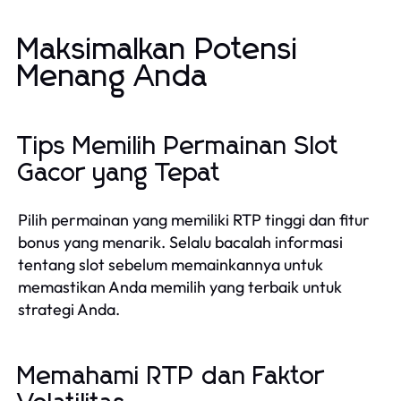
Maksimalkan Potensi
Menang Anda
Tips Memilih Permainan Slot
Gacor yang Tepat
Pilih permainan yang memiliki RTP tinggi dan fitur
bonus yang menarik. Selalu bacalah informasi
tentang slot sebelum memainkannya untuk
memastikan Anda memilih yang terbaik untuk
strategi Anda.
Memahami RTP dan Faktor