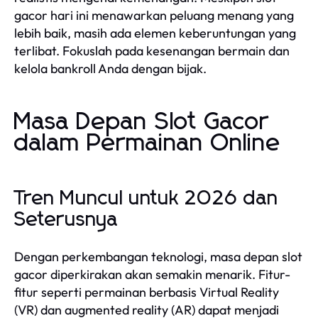
gacor hari ini menawarkan peluang menang yang
lebih baik, masih ada elemen keberuntungan yang
terlibat. Fokuslah pada kesenangan bermain dan
kelola bankroll Anda dengan bijak.
Masa Depan Slot Gacor
dalam Permainan Online
Tren Muncul untuk 2026 dan
Seterusnya
Dengan perkembangan teknologi, masa depan slot
gacor diperkirakan akan semakin menarik. Fitur-
fitur seperti permainan berbasis Virtual Reality
(VR) dan augmented reality (AR) dapat menjadi