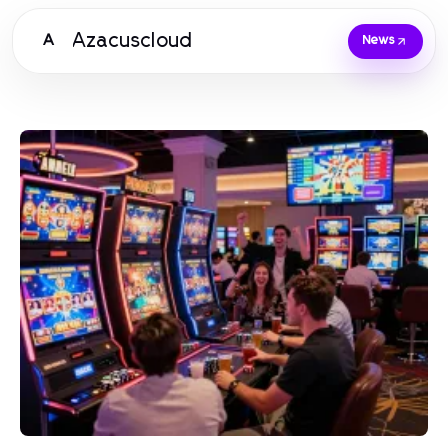
Azacuscloud
A
News