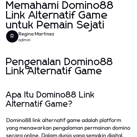
Memahami Domino88
Link Alternatif Game
untuk Pemain Sejati
Regina Martinez
R
admin
Pengenalan Domino88
Link Alternatif Game
Apa Itu Domino88 Link
Alternatif Game?
Domino88 link alternatif game adalah platform
yang menawarkan pengalaman permainan domino
secara online. Dalam dunia yang semakin digital,