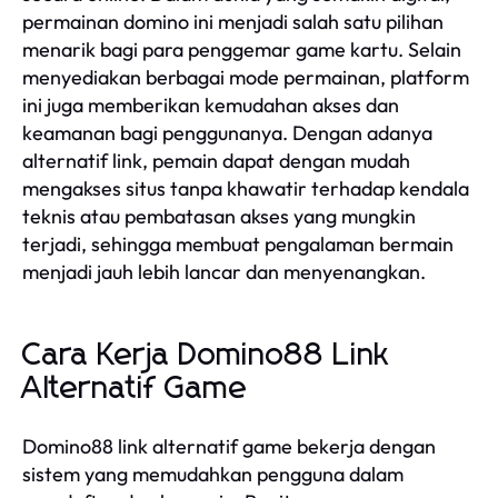
permainan domino ini menjadi salah satu pilihan
menarik bagi para penggemar game kartu. Selain
menyediakan berbagai mode permainan, platform
ini juga memberikan kemudahan akses dan
keamanan bagi penggunanya. Dengan adanya
alternatif link, pemain dapat dengan mudah
mengakses situs tanpa khawatir terhadap kendala
teknis atau pembatasan akses yang mungkin
terjadi, sehingga membuat pengalaman bermain
menjadi jauh lebih lancar dan menyenangkan.
Cara Kerja Domino88 Link
Alternatif Game
Domino88 link alternatif game bekerja dengan
sistem yang memudahkan pengguna dalam